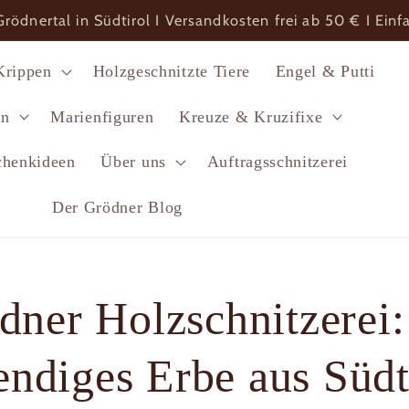
 Grödnertal in Südtirol I Versandkosten frei ab 50 € I Ei
Krippen
Holzgeschnitzte Tiere
Engel & Putti
en
Marienfiguren
Kreuze & Kruzifixe
chenkideen
Über uns
Auftragsschnitzerei
Der Grödner Blog
dner Holzschnitzerei:
endiges Erbe aus Südt