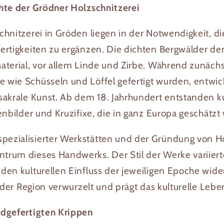
hte der Grödner Holzschnitzerei
hnitzerei in Gröden liegen in der Notwendigkeit, di
ertigkeiten zu ergänzen. Die dichten Bergwälder de
aterial, vor allem Linde und Zirbe. Während zunäch
wie Schüsseln und Löffel gefertigt wurden, entwicke
sakrale Kunst. Ab dem 18. Jahrhundert entstanden k
enbilder und Kruzifixe, die in ganz Europa geschätzt
ezialisierter Werkstätten und der Gründung von Ho
rum dieses Handwerks. Der Stil der Werke variiert
en kulturellen Einfluss der jeweiligen Epoche wider.
n der Region verwurzelt und prägt das kulturelle Leben
ndgefertigten Krippen