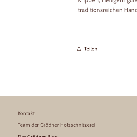
Krippen, Heiligenfigu
traditionsreichen Han
Teilen
Kontakt
Team der Grödner Holzschnitzerei
Der Grödner Blog