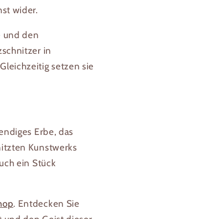
st wider.
te und den
zschnitzer in
leichzeitig setzen sie
bendiges Erbe, das
nitzten Kunstwerks
auch ein Stück
hop
. Entdecken Sie