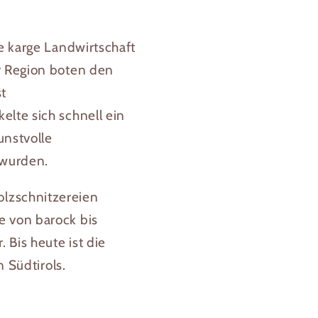
e karge Landwirtschaft
r Region boten den
st
lte sich schnell ein
unstvolle
 wurden.
lzschnitzereien
e von barock bis
 Bis heute ist die
 Südtirols.