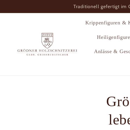
Direkt
Traditionell gefertigt im
zum
Inhalt
Krippenfiguren & 
Heiligenfigur
Anlässe & Ges
Grö
leb