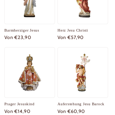
Barmherziger Jesus
Herz Jesu Christi
Normaler
Von €23,90
Normaler
Von €57,90
Preis
Preis
Prager Jesuskind
Auferstehung Jesu Barock
Normaler
Von €14,90
Normaler
Von €60,90