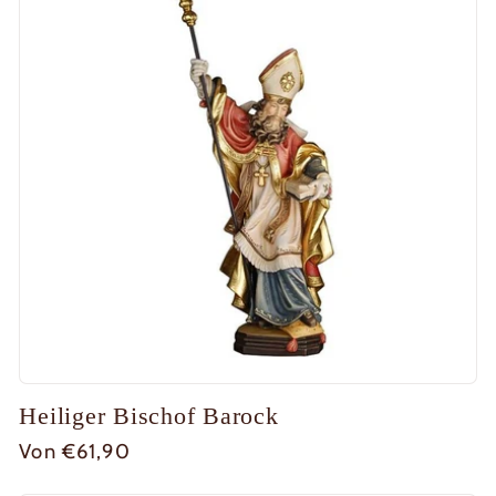
Heiliger Bischof Barock
Normaler
Von €61,90
Preis