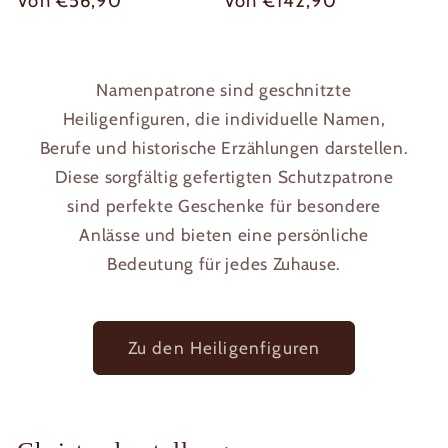
Normaler
Von €56,90
Normaler
Von €142,90
Preis
Preis
Namenpatrone sind geschnitzte
Heiligenfiguren, die individuelle Namen,
Berufe und historische Erzählungen darstellen.
Diese sorgfältig gefertigten Schutzpatrone
sind perfekte Geschenke für besondere
Anlässe und bieten eine persönliche
Bedeutung für jedes Zuhause.
Zu den Heiligenfiguren