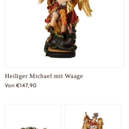
Heiliger Michael mit Waage
Normaler
Von €147,90
Preis