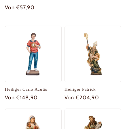
Normaler
Von €57,90
Preis
Heiliger Carlo Acutis
Heiliger Patrick
Normaler
Von €148,90
Normaler
Von €204,90
Preis
Preis