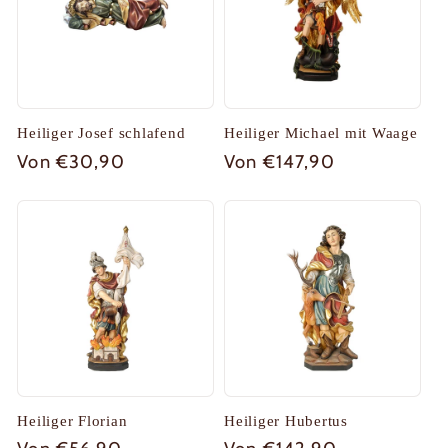
Heiliger Josef schlafend
Heiliger Michael mit Waage
Normaler
Von €30,90
Normaler
Von €147,90
Preis
Preis
Heiliger Florian
Heiliger Hubertus