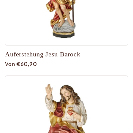
Auferstehung Jesu Barock
Normaler
Von €60,90
Preis