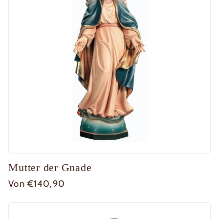
Mutter der Gnade
Normaler
Von €140,90
Preis