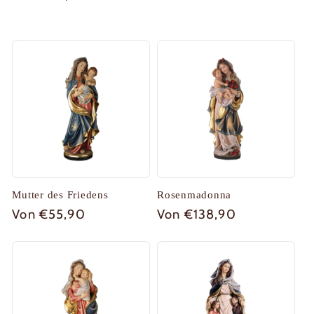
Preis
Mutter des Friedens
Rosenmadonna
Normaler
Von €55,90
Normaler
Von €138,90
Preis
Preis