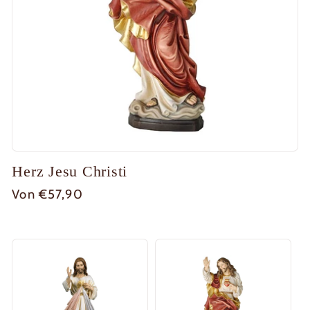
Herz Jesu Christi
Normaler
Von €57,90
Preis