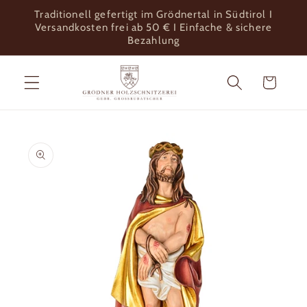
Direkt
Traditionell gefertigt im Grödnertal in Südtirol I
zum
Versandkosten frei ab 50 € I Einfache & sichere
Inhalt
Bezahlung
Warenkorb
u
oduktinformationen
ringen