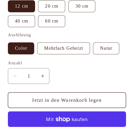
12 cm
20 cm
30 cm
40 cm
60 cm
Ausführung
Color
Mehrfach Gebeizt
Natur
Anzahl
Anzahl
Verringere
Erhöhe
die
die
Menge
Menge
für
für
Jetzt in den Warenkorb legen
Christus
Christus
König
König