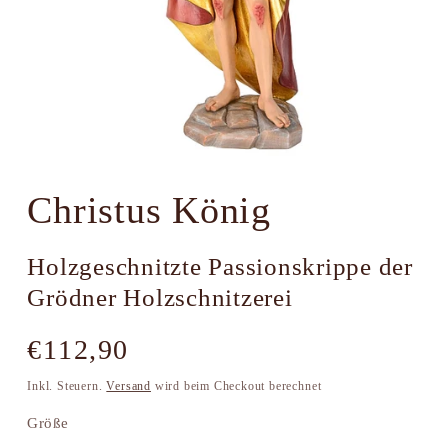
Medien
1
Christus König
in
Modal
öffnen
Holzgeschnitzte Passionskrippe der
Grödner Holzschnitzerei
Normaler
€112,90
Preis
Inkl. Steuern.
Versand
wird beim Checkout berechnet
Größe