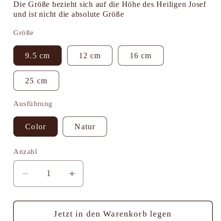
Die Größe bezieht sich auf die Höhe des Heiligen Josef
und ist nicht die absolute Größe
Größe
9.5 cm
12 cm
16 cm
25 cm
Ausführung
Color
Natur
Anzahl
Anzahl
Verringere
Erhöhe
die
die
Menge
Menge
für
für
Jetzt in den Warenkorb legen