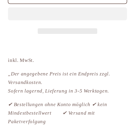
Esel
Esel
für
für
Karren
Karren
Kostner
Kostner
inkl. MwSt.
„Der angegebene Preis ist ein Endpreis zzgl.
Versandkosten.
Sofern lagernd, Lieferung in 3-5 Werktagen.
✔ Bestellungen ohne Konto möglich ✔ kein
Mindestbestellwert ✔ Versand mit
Paketverfolgung