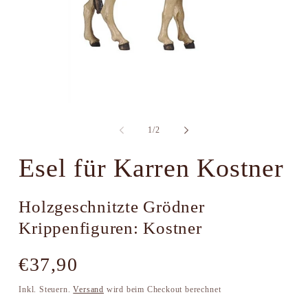
Medien
M
1
2
in
i
von
1
/
2
Modal
M
öffnen
ö
Esel für Karren Kostner
Holzgeschnitzte Grödner
Krippenfiguren: Kostner
Normaler
€37,90
Preis
Inkl. Steuern.
Versand
wird beim Checkout berechnet