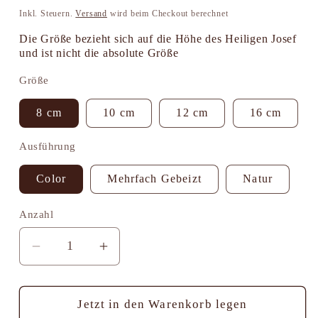
Preis
Inkl. Steuern.
Versand
wird beim Checkout berechnet
Die Größe bezieht sich auf die Höhe des Heiligen Josef
und ist nicht die absolute Größe
Größe
8 cm
10 cm
12 cm
16 cm
Ausführung
Color
Mehrfach Gebeizt
Natur
Anzahl
Anzahl
Verringere
Erhöhe
die
die
Menge
Menge
für
für
Jetzt in den Warenkorb legen