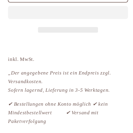
Melkender
Melkender
Hirt
Hirt
mit
mit
Ziege
Ziege
Hirtenkrippe
Hirtenkrippe
inkl. MwSt.
„Der angegebene Preis ist ein Endpreis zzgl.
Versandkosten.
Sofern lagernd, Lieferung in 3-5 Werktagen.
✔ Bestellungen ohne Konto möglich ✔ kein
Mindestbestellwert ✔ Versand mit
Paketverfolgung