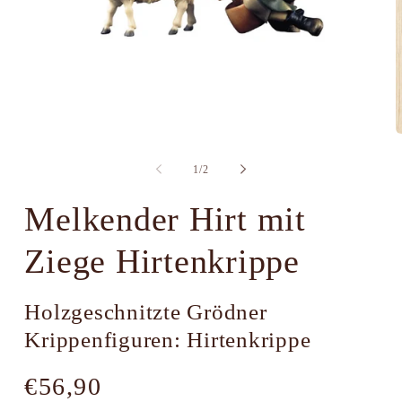
Medien
M
1
2
in
i
von
1
/
2
Modal
M
öffnen
ö
Melkender Hirt mit
Ziege Hirtenkrippe
Holzgeschnitzte Grödner
Krippenfiguren: Hirtenkrippe
Normaler
€56,90