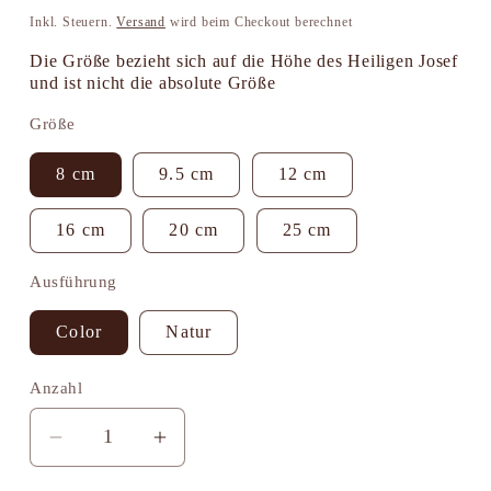
Preis
Inkl. Steuern.
Versand
wird beim Checkout berechnet
Die Größe bezieht sich auf die Höhe des Heiligen Josef
und ist nicht die absolute Größe
Größe
8 cm
9.5 cm
12 cm
16 cm
20 cm
25 cm
Ausführung
Color
Natur
Anzahl
Anzahl
Verringere
Erhöhe
die
die