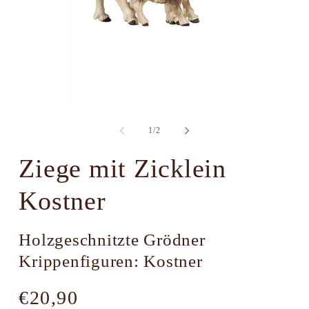
Medien
M
1
2
in
i
von
1
/
2
Modal
M
öffnen
ö
Ziege mit Zicklein
Kostner
Holzgeschnitzte Grödner
Krippenfiguren: Kostner
Normaler
€20,90