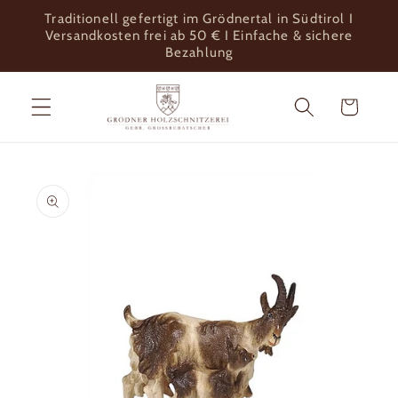
Direkt
Traditionell gefertigt im Grödnertal in Südtirol I
zum
Versandkosten frei ab 50 € I Einfache & sichere
Inhalt
Bezahlung
Warenkorb
u
oduktinformationen
ringen