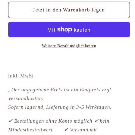
Menge
Menge
für
für
Jetzt in den Warenkorb legen
Ziege
Ziege
mit
mit
Zicklein
Zicklein
Kostner
Kostner
Weitere Bezahlmöglichkeiten
inkl. MwSt.
„Der angegebene Preis ist ein Endpreis zzgl.
Versandkosten.
Sofern lagernd, Lieferung in 3-5 Werktagen.
✔ Bestellungen ohne Konto möglich ✔ kein
Mindestbestellwert ✔ Versand mit